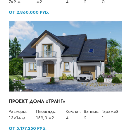
7×9 м
м2
4
2
0
ОТ 2.860.000 РУБ.
ПРОЕКТ ДОМА «ТРАНГ»
Размеры:
Площадь:
Комнат:
Ванных:
Гаражей:
13×14 м
159,3 м2
4
2
1
ОТ 5.177.250 РУБ.