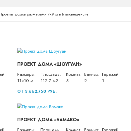
Проекты домов размерами 7×9 м в Благовещенске
ПРОЕКТ ДОМА «ШОУГУАН»
ей:
Размеры:
Площадь:
Комнат:
Ванных:
Гаражей:
11×10 м
112,7 м2
3
2
1
ОТ 3.662.750 РУБ.
ПРОЕКТ ДОМА «БАМАКО»
ей:
Размеры:
Площадь:
Комнат:
Ванных:
Гаражей: