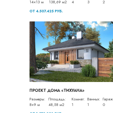
14×13 м
138,69 м2
4
3
2
ОТ 4.507.425 РУБ.
ПРОЕКТ ДОМА «ТИХУАНА»
Размеры:
Площадь:
Комнат:
Ванных:
Гараж
8×9 м
48,58 м2
1
1
0