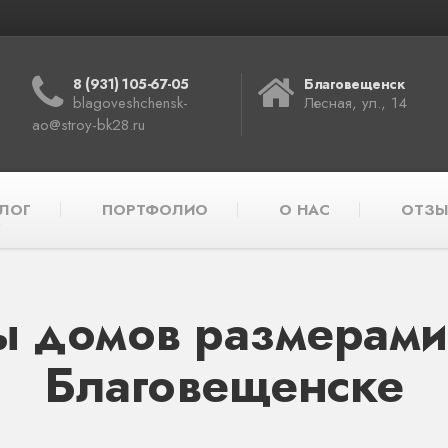
8 (931) 105-67-05
Благовещенск
blagoveshchensk-
Лесная, ул., 14
ao@stroy-bk28.ru
ЛОГ
ПОРТФОЛИО
О НАС
ОТЗЫ
ы домов размерами 
Благовещенске