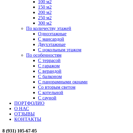
100 м2
150 м2
200 м2
250 м2
300 м2
По количеству этажей
Одноэтажные
С мансардой
Двухэтажные
С цокольным этажом
По особенностям
С террасой
С гаражом
С верандой
С балконом
С панорамными окнами
Со вторым светом
С котельной
С сауной
ПОРТФОЛИО
О НАС
ОТЗЫВЫ
КОНТАКТЫ
8 (931) 105-67-05