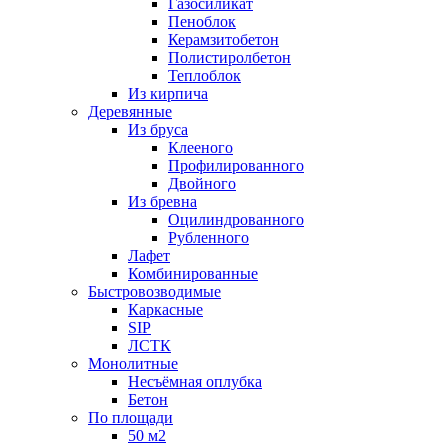
Газосиликат
Пеноблок
Керамзитобетон
Полистиролбетон
Теплоблок
Из кирпича
Деревянные
Из бруса
Клееного
Профилированного
Двойного
Из бревна
Оцилиндрованного
Рубленного
Лафет
Комбинированные
Быстровозводимые
Каркасные
SIP
ЛСТК
Монолитные
Несъёмная оплубка
Бетон
По площади
50 м2