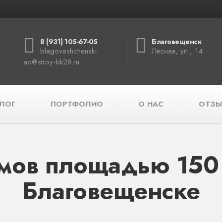
8 (931) 105-67-05
Благовещенск
blagoveshchensk-
Лесная, ул., 14
ao@stroy-bk28.ru
ЛОГ
ПОРТФОЛИО
О НАС
ОТЗЫ
мов площадью 150 к
Благовещенске