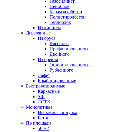
Газосиликат
Пеноблок
Керамзитобетон
Полистиролбетон
Теплоблок
Из кирпича
Деревянные
Из бруса
Клееного
Профилированного
Двойного
Из бревна
Оцилиндрованного
Рубленного
Лафет
Комбинированные
Быстровозводимые
Каркасные
SIP
ЛСТК
Монолитные
Несъёмная оплубка
Бетон
По площади
50 м2