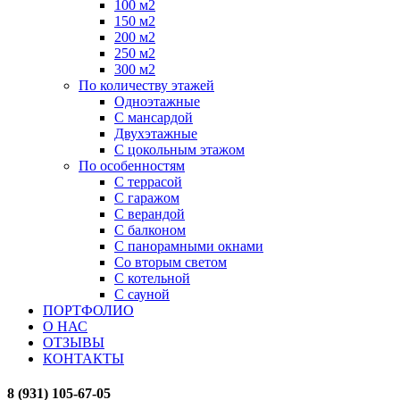
100 м2
150 м2
200 м2
250 м2
300 м2
По количеству этажей
Одноэтажные
С мансардой
Двухэтажные
С цокольным этажом
По особенностям
С террасой
С гаражом
С верандой
С балконом
С панорамными окнами
Со вторым светом
С котельной
С сауной
ПОРТФОЛИО
О НАС
ОТЗЫВЫ
КОНТАКТЫ
8 (931) 105-67-05