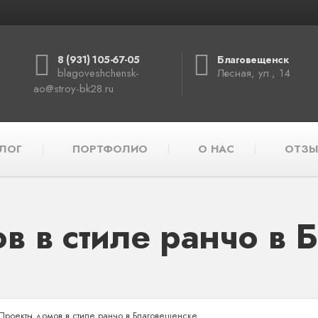
8 (931) 105-67-05
Благовещенск
blagoveshchensk-
Лесная, ул., 14
ao@stroy-bk28.ru
ЛОГ
ПОРТФОЛИО
О НАС
ОТЗЫ
в в стиле ранчо в 
Проекты домов в стиле ранчо в Благовещенске