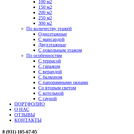
100 м2
150 м2
200 м2
250 м2
300 м2
По количеству этажей
Одноэтажные
С мансардой
Двухэтажные
С цокольным этажом
По особенностям
С террасой
С гаражом
С верандой
С балконом
С панорамными окнами
Со вторым светом
С котельной
С сауной
ПОРТФОЛИО
О НАС
ОТЗЫВЫ
КОНТАКТЫ
8 (931) 105-67-05