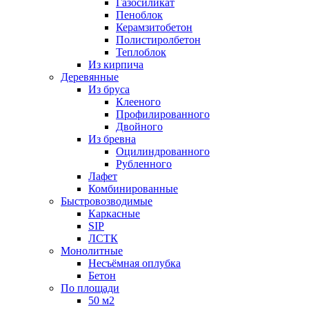
Газосиликат
Пеноблок
Керамзитобетон
Полистиролбетон
Теплоблок
Из кирпича
Деревянные
Из бруса
Клееного
Профилированного
Двойного
Из бревна
Оцилиндрованного
Рубленного
Лафет
Комбинированные
Быстровозводимые
Каркасные
SIP
ЛСТК
Монолитные
Несъёмная оплубка
Бетон
По площади
50 м2