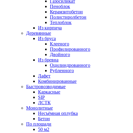
Газосиликат
Пеноблок
Керамзитобетон
Полистиролбетон
Теплоблок
Из кирпича
Деревянные
Из бруса
Клееного
Профилированного
Двойного
Из бревна
Оцилиндрованного
Рубленного
Лафет
Комбинированные
Быстровозводимые
Каркасные
SIP
ЛСТК
Монолитные
Несъёмная оплубка
Бетон
По площади
50 м2