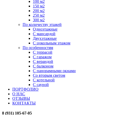
100 м2
150 м2
200 м2
250 м2
300 м2
По количеству этажей
Одноэтажные
С мансардой
Двухэтажные
С цокольным этажом
По особенностям
С террасой
С гаражом
С верандой
С балконом
С панорамными окнами
Со вторым светом
С котельной
С сауной
ПОРТФОЛИО
О НАС
ОТЗЫВЫ
КОНТАКТЫ
8 (931) 105-67-05