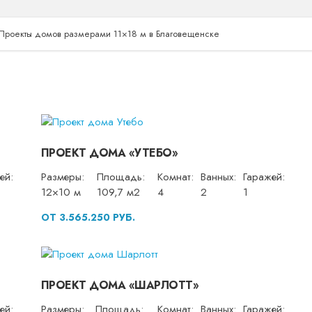
Проекты домов размерами 11×18 м в Благовещенске
ПРОЕКТ ДОМА «УТЕБО»
ей:
Размеры:
Площадь:
Комнат:
Ванных:
Гаражей:
12×10 м
109,7 м2
4
2
1
ОТ 3.565.250 РУБ.
ПРОЕКТ ДОМА «ШАРЛОТТ»
ей:
Размеры:
Площадь:
Комнат:
Ванных:
Гаражей: