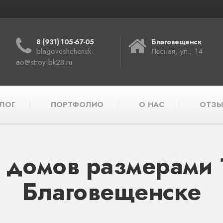
8 (931) 105-67-05
Благовещенск
blagoveshchensk-
Лесная, ул., 14
ao@stroy-bk28.ru
ЛОГ
ПОРТФОЛИО
О НАС
ОТЗЫ
 домов размерами 1
Благовещенске