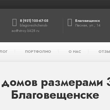
8 (931) 105-67-05
Благовещенск
blagoveshchensk-
Лесная, ул., 14
ao@stroy-bk28.ru
ЛОГ
ПОРТФОЛИО
О НАС
ОТЗЫ
 домов размерами 3
Благовещенске