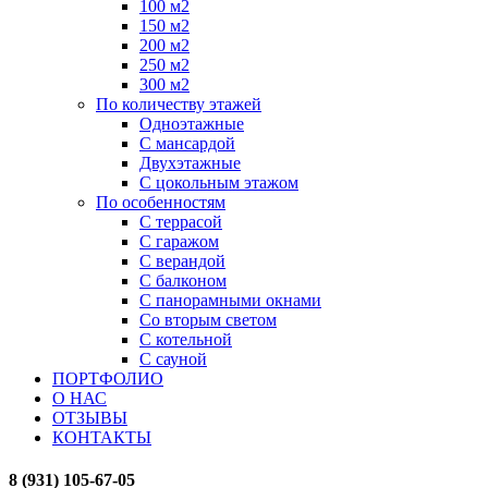
100 м2
150 м2
200 м2
250 м2
300 м2
По количеству этажей
Одноэтажные
С мансардой
Двухэтажные
С цокольным этажом
По особенностям
С террасой
С гаражом
С верандой
С балконом
С панорамными окнами
Со вторым светом
С котельной
С сауной
ПОРТФОЛИО
О НАС
ОТЗЫВЫ
КОНТАКТЫ
8 (931) 105-67-05