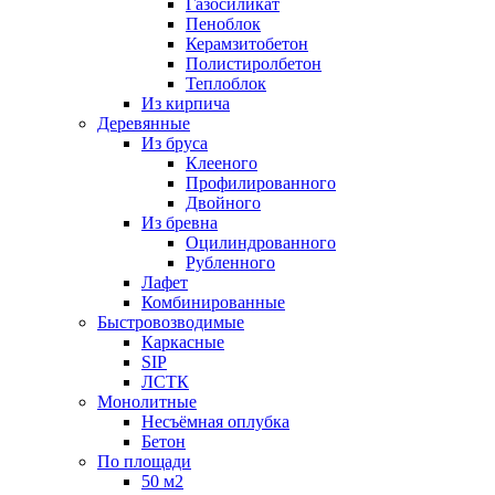
Газосиликат
Пеноблок
Керамзитобетон
Полистиролбетон
Теплоблок
Из кирпича
Деревянные
Из бруса
Клееного
Профилированного
Двойного
Из бревна
Оцилиндрованного
Рубленного
Лафет
Комбинированные
Быстровозводимые
Каркасные
SIP
ЛСТК
Монолитные
Несъёмная оплубка
Бетон
По площади
50 м2