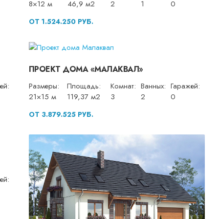
8×12 м
46,9 м2
2
1
0
ОТ 1.524.250 РУБ.
ПРОЕКТ ДОМА «МАЛАКВАЛ»
ей:
Размеры:
Площадь:
Комнат:
Ванных:
Гаражей:
21×15 м
119,37 м2
3
2
0
ОТ 3.879.525 РУБ.
ей: