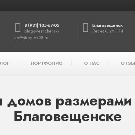
8 (931) 105-67-05
Благовещенск
blagoveshchensk-
Лесная, ул., 14
ao@stroy-bk28.ru
ЛОГ
ПОРТФОЛИО
О НАС
ОТЗЫ
 домов размерами 
Благовещенске